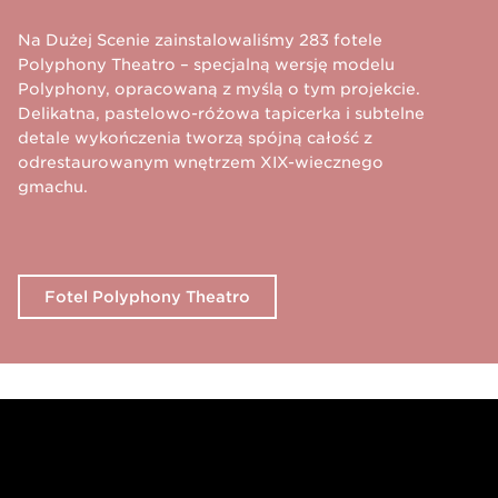
Na Dużej Scenie zainstalowaliśmy 283 fotele
Polyphony Theatro – specjalną wersję modelu
Polyphony, opracowaną z myślą o tym projekcie.
Delikatna, pastelowo-różowa tapicerka i subtelne
detale wykończenia tworzą spójną całość z
odrestaurowanym wnętrzem XIX-wiecznego
gmachu.
Fotel Polyphony Theatro