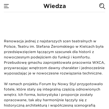
Teatru im.
Wiedza
Stefana
none
Fotele dla Teatru i
Żeromskiego w
Renowacja jednej z najstarszych scen teatralnych w
Kielcach
Polsce, Teatru im. Stefana Żeromskiego w Kielcach była
przedsięwzięciem łączącym szacunek dla historii z
nowoczesnym podejściem do funkcji i komfortu.
Przebudowę gmachu zaprojektowała pracownia WXCA,
przywracając wnętrzom dawny charakter i jednocześnie
wyposażając je w nowoczesne rozwiązania techniczne.
W ramach projektu Forum by Nowy Styl przygotowało
fotele, które stały się integralną częścią odnowionych
wnętrz. Ich forma, kolorystyka i proporcje zostały
opracowane, tak aby harmonijnie łączyły się z
historyczną architekturą i współczesną scenografią