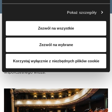
jest Nowy Styl sp. z o.o. W pewnych przypadkach
administratorami danych mogą być również nasi
Pokaż szczegóły
partnerzy. Aby uzyskać więcej informacji na temat
korzystania przez nas i naszych partnerów z plików
Subtelne połączenie przeszłości i
Zezwól na wszystkie
cookie oraz przetwarzania Twoich danych osobowych, w
współczesności
tym o przysługujących Ci uprawnieniach, zachęcamy do
Renowacja Teatru im. Stefana Żeromskiego w Kielcach,
zapoznania się z naszą
Polityką prywatności
.
Zezwól na wybrane
to przykład inwestycji, w której współpraca
architektów, biura akustycznego i zespołu Forum
pozwoliła stworzyć widownie wpisujące się w estetykę
Korzystaj wyłącznie z niezbędnych plików cookie
zabytkowego teatru, zachowując jego wyjątkowy
klimat i jednocześnie odpowiadają na potrzeby
współczesnego widza.