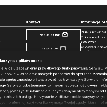
Kontakt
Informacje pr
Polityka prywatnoś
Napisz do nas
Polityka przetwarz
osobowych
j
Oświadczenie Nowe
Newsletter
współczesnym niewo
ludźmi
Nowy Styl sp. z o.o.
 korzysta z plików cookie
Zgłaszanie narusze
ul. Pużaka 49
Bezpieczeństwo p
kie w celu zapewnienia prawidłowego funkcjonowania Serwisu.
38-400 Krosno, Poland
+48 13 43 76 100
ki cookie własne oraz naszych partnerów do spersonalizowania 
NIP: PL 684-000-93-02
cje społecznościowe i analizować ruch w naszym Serwisie. Inf
szego Serwisu, udostępniamy partnerom społecznościowym, re
Sąd Rejonowy w Rzeszowie
XII Wydział Gospodarczy KRS
 mogą połączyć te informacje z innymi danymi otrzymanymi od C
Kapitał zakładowy: 51 550 PLN
tania z ich usług. Korzystanie z plików cookie statystycznych
KRS: 0000077550
cych preferencji użytkownika wymaga Twojej zgody, którą moż
BDO: 000002954