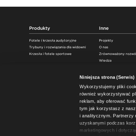
Footer
Produkty
Inne
Fotele i krzesła audytoryjne
Projekty
Trybuny i rozwiązania dla widowni
O nas
Krzesła i fotele sportowe
Zrównoważony rozwó
Wiedza
Niniejsza strona (Serwis)
Wykorzystujemy pliki coo
również wykorzystywać pli
reklam, aby oferować funk
tym jak korzystasz z na
i analitycznym. Partnerzy
uzyskanymi podczas korzys
marketingowych i dotyczą