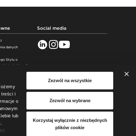
awne
Social media
ci
ania danych
go Stylu o
lnictwie i handlu
ń
Zezwól na wszystkie
roduktów
 Możemy
treści i
Zezwól na wybrane
ormacje o
klamowym
iebie lub
Korzystaj wyłącznie z niezbędnych
,
plików cookie
esz