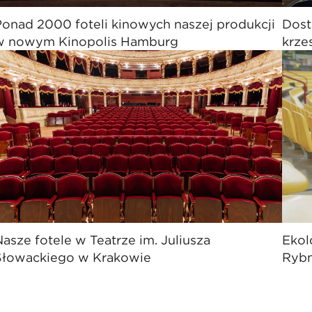
Ponad 2000 foteli kinowych naszej produkcji
Dost
w nowym Kinopolis Hamburg
krze
asze fotele w Teatrze im. Juliusza
Ekol
Słowackiego w Krakowie
Rybn