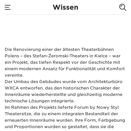
Stefan-
Wissen
Żeromski-
none
Sitze für das Stefan
Theater in
Die Renovierung einer der ältesten Theaterbühnen
Kielce
Polens – des Stefan-Żeromski-Theaters in Kielce – war
ein Projekt, das tiefen Respekt vor der Geschichte mit
einem modernen Ansatz für Funktionalität und Komfort
vereinte.
Der Umbau des Gebäudes wurde vom Architekturbüro
WXCA entworfen, das den historischen Charakter der
Innenräume wiederherstellte und gleichzeitig moderne
technische Lösungen integrierte.
Im Rahmen des Projekts lieferte Forum by Nowy Styl
Theatersitze, die zu einem integralen Bestandteil der
erneuerten Innenräume wurden. Ihre Form, Farbgebung
und Proportionen wurden so gestaltet, dass sie die