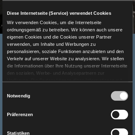
Diese Internetseite (Service) verwendet Cookies
Wir verwenden Cookies, um die Internetseite
ordnungsgemäß zu betreiben. Wir können auch unsere
eigenen Cookies und die Cookies unserer Partner
verwenden, um Inhalte und Werbungen zu
Vom Raum geformtes Konzept
personalisieren, soziale Funktionen anzubieten und den
Studio Bühne
Verkehr auf unserer Website zu analysieren. Wir stellen
die Informationen über Ihre Nutzung unserer Internetseite
den sozialen, Werbe- und Analysepartnern zur
Im kleineren Studio-Raum entstand eine mobile
Verfügung. Die Partner können diese Informationen mit
Tribüne mit 80 Sitzen des Unit, die auf einer
anderen von Ihnen und bei der Nutzung ihrer Dienste
Einwilligungsauswahl
teleskopischen Konstruktion montiert sind. Dieses
erhaltenen Daten kombinieren. Die Verwendung von
Notwendig
System ermöglicht eine flexible Raumgestaltung – je
Statistik-, Marketing- und Benutzerpräferenzen-Cookies
nach Art der Veranstaltung.
erfordert Ihre Zustimmung, welche Sie durch das Klicken
Zusätzlich wurden auf der Bühne des
Präferenzen
auf „Alle zulassen“ erteilen können. Wenn Sie Ihre
Veranstaltungssaals zwei teleskopische Tribünen
installiert, die das Publikum noch näher an das
Einwilligungen anpassen möchten, klicken Sie auf
Geschehen heranbringen.
„Auswahl zulassen“. Sie können Ihre
Statistiken