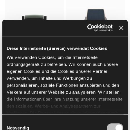
Diese Internetseite (Service) verwendet Cookies
Wir verwenden Cookies, um die Internetseite
ordnungsgemäß zu betreiben. Wir können auch unsere
Theo
Vision
Forum by Nowy Styl
Forum by Nowy Styl
eigenen Cookies und die Cookies unserer Partner
SESSEL UND STÜHLE FÜR
STÜHLE UND SESSEL FÜR
verwenden, um Inhalte und Werbungen zu
TRIBÜNEN
HÖRSÄLE
personalisieren, soziale Funktionen anzubieten und den
Verkehr auf unserer Website zu analysieren. Wir stellen
die Informationen über Ihre Nutzung unserer Internetseite
den sozialen, Werbe- und Analysepartnern zur
Verfügung. Die Partner können diese Informationen mit
anderen von Ihnen und bei der Nutzung ihrer Dienste
Einwilligungsauswahl
erhaltenen Daten kombinieren. Die Verwendung von
Notwendig