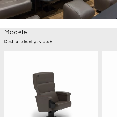
prowadnicy*)
Funkcja Swing*
Modele
Stolik serwisowy*
Dostępne konfiguracje: 6
Demontowalny stolik dla osób na wózkach
inwalidzkich*
Podnóżek*