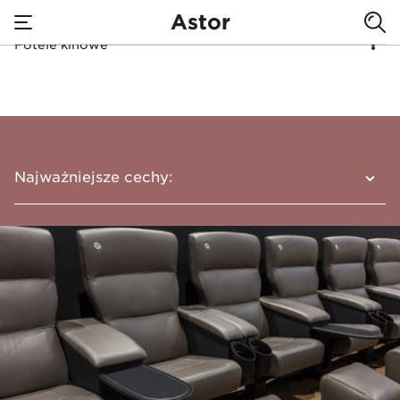
Astor
Fotele kinowe
none
Fotele kinowe
Najważniejsze cechy:
Numeracja miejsc: haftowana lub
podświetlana LED
Zmienna numeracja foteli
Uchwyt na kubek
Stolik klubowy (wolnostojący lub na