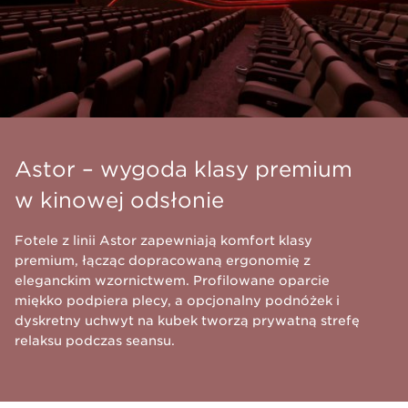
Astor – wygoda klasy premium
w kinowej odsłonie
Fotele z linii Astor zapewniają komfort klasy
premium, łącząc dopracowaną ergonomię z
eleganckim wzornictwem. Profilowane oparcie
miękko podpiera plecy, a opcjonalny podnóżek i
dyskretny uchwyt na kubek tworzą prywatną strefę
relaksu podczas seansu.