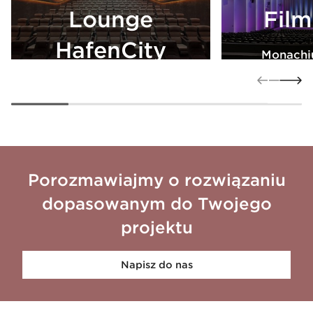
Lounge
Film
HafenCity
Monachi
Hamburg, Niemcy
Zobac
Zobacz więcej
Porozmawiajmy o rozwiązaniu
dopasowanym do Twojego
projektu
Napisz do nas