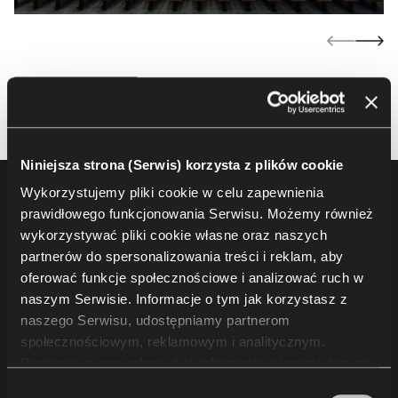
Niniejsza strona (Serwis) korzysta z plików cookie
Wykorzystujemy pliki cookie w celu zapewnienia
Footer
Produkty
prawidłowego funkcjonowania Serwisu. Możemy również
wykorzystywać pliki cookie własne oraz naszych
Fotele i krzesła audytoryjne
partnerów do spersonalizowania treści i reklam, aby
Trybuny i rozwiązania dla widowni
oferować funkcje społecznościowe i analizować ruch w
Krzesła i fotele sportowe
naszym Serwisie. Informacje o tym jak korzystasz z
naszego Serwisu, udostępniamy partnerom
Inne
społecznościowym, reklamowym i analitycznym.
Partnerzy mogą połączyć te informacje z innymi danymi
otrzymanymi od Ciebie lub uzyskanymi podczas
Projekty
Wybór