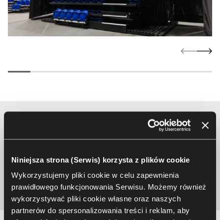
Porozmawiajmy o rozwiązaniu
dopasowanym do Twojego
projektu
Niniejsza strona (Serwis) korzysta z plików cookie
Wykorzystujemy pliki cookie w celu zapewnienia
Napisz do nas
prawidłowego funkcjonowania Serwisu. Możemy również
wykorzystywać pliki cookie własne oraz naszych
partnerów do spersonalizowania treści i reklam, aby