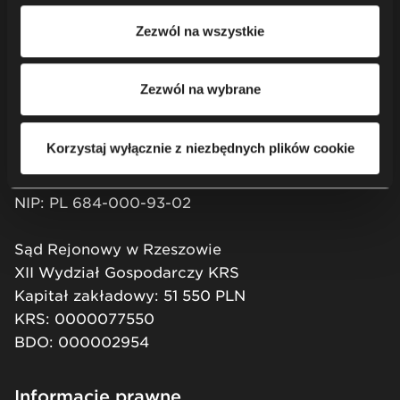
korzystania przez nas i naszych partnerów z plików
Napisz do nas
Zezwól na wszystkie
cookie oraz przetwarzania Twoich danych osobowych, w
tym o przysługujących Ci uprawnieniach, zachęcamy do
Newsletter
zapoznania się z naszą
Polityką prywatności
.
Zezwól na wybrane
Nowy Styl sp. z o.o.
ul. Pużaka 49
Korzystaj wyłącznie z niezbędnych plików cookie
38-400 Krosno, Poland
+48 13 43 76 100
NIP: PL 684-000-93-02
Sąd Rejonowy w Rzeszowie
XII Wydział Gospodarczy KRS
Kapitał zakładowy: 51 550 PLN
KRS: 0000077550
BDO: 000002954
Informacje prawne