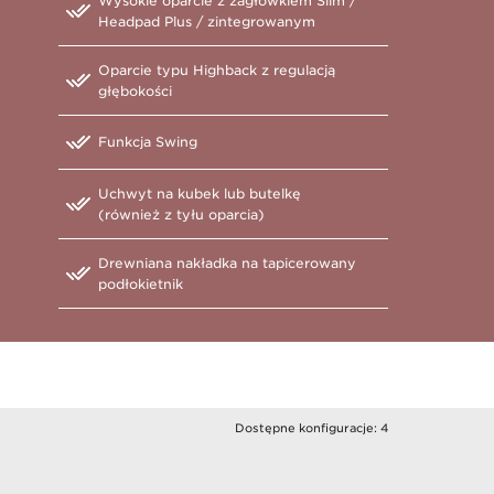
Wysokie oparcie z zagłówkiem Slim /
Headpad Plus / zintegrowanym
Oparcie typu Highback z regulacją
głębokości
Funkcja Swing
Uchwyt na kubek lub butelkę
(również z tyłu oparcia)
Drewniana nakładka na tapicerowany
podłokietnik
Dostępne konfiguracje: 4