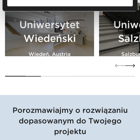
Uniwersytet
Uniw
Wiedeński
Salz
Wiedeń, Austria
Salzbur
Zobacz więcej
Zobac
Porozmawiajmy o rozwiązaniu
dopasowanym do Twojego
projektu