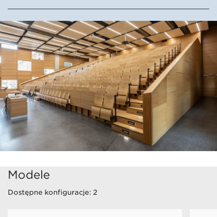
Wersja „wood” lub z nakładkami
tapicerowanymi na siedzisku i oparciu
Pulpit stały lub składany
Piórnik wykonany z drewna bukowego
Możliwość podłączenia gniazda
elektrycznego
Numeracja miejsc i rzędów
Modele
Dostępne konfiguracje: 2