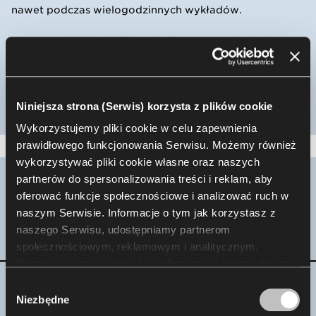
nawet podczas wielogodzinnych wykładów.
Wytrzymałość i jakość krzesła Foster potwierdzają
liczne certyfikaty oraz raporty z badań, co czyni je
niezawodnym wyborem do intensywnie
użytkowanych przestrzeni.
Niniejsza strona (Serwis) korzysta z plików cookie
Wykorzystujemy pliki cookie w celu zapewnienia
prawidłowego funkcjonowania Serwisu. Możemy również
wykorzystywać pliki cookie własne oraz naszych
partnerów do spersonalizowania treści i reklam, aby
oferować funkcje społecznościowe i analizować ruch w
Galeria
naszym Serwisie. Informacje o tym jak korzystasz z
naszego Serwisu, udostępniamy partnerom
Aranżacje
społecznościowym, reklamowym i analitycznym.
Partnerzy mogą połączyć te informacje z innymi danymi
otrzymanymi od Ciebie lub uzyskanymi podczas
Wybór
korzystania z ich usług. Korzystanie z plików cookie
Niezbędne
zgody
statystycznych, marketingowych i dotyczących