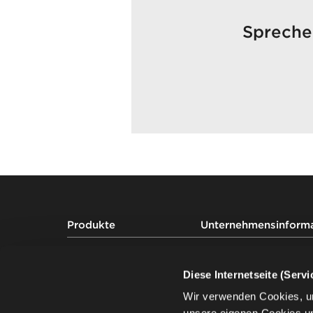
Sprechen
Footer
Produkte
Unternehmensinform
Auditoriumsbestuhlung
Projekte
Tribünenbestuhlung
Über uns
Diese Internetseite (Serv
Stadionbestuhlung
Nachhaltigkeit
Wir verwenden Cookies, u
Wissen