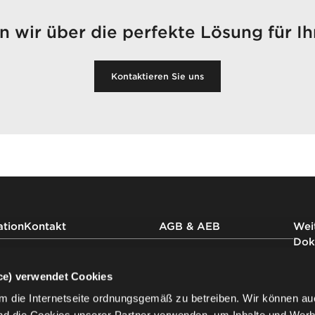
 wir über die perfekte Lösung für Ih
Kontaktieren Sie uns
ation
Kontakt
AGB & AEB
Weit
Dok
AGB Nowy Styl GmbH
Kontaktieren Sie
uns
AEB Nowy Styl GmbH
Impr
ice) verwendet Cookies
Nowy Styl Austria GmbH
Impr
m die Internetseite ordnungsgemäß zu betreiben. Wir können au
AGB Nowy Styl Deutschland
Date
Newsletter
GmbH
der 