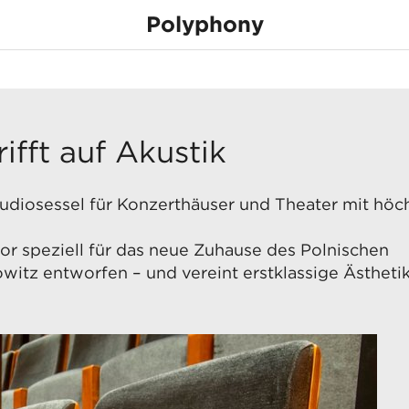
Polyphony
Über die Produktlinie
Auditoriumsbestuhlung
none
Konzerthallen
Theater
ifft auf Akustik
udiosessel für Konzerthäuser und Theater mit höc
r speziell für das neue Zuhause des Polnischen
witz entworfen – und vereint erstklassige Ästhetik