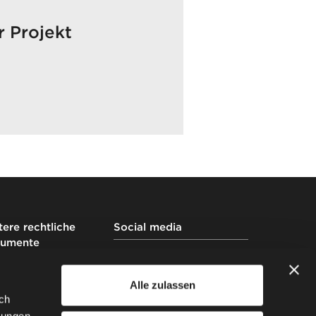
r Projekt
ere rechtliche
Social media
umente
essum DE
Alle zulassen
essum AT
ch
nschutzbestimmungen auf
Website