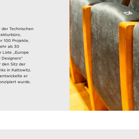
r der Technischen
tekturbüro,
r 100 Projekte,
ehr als 30
e Liste „Europe
 Designers“
den Sitz der
ks in Kattowitz.
entwickelte er
onzipiert wurde.