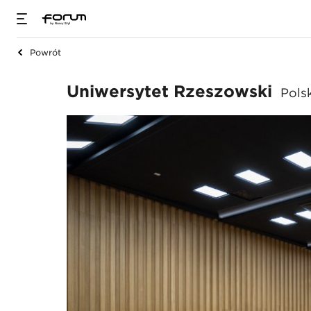
Powrót
Uniwersytet Rzesz
Uniwersytet Rzeszowski
Pols