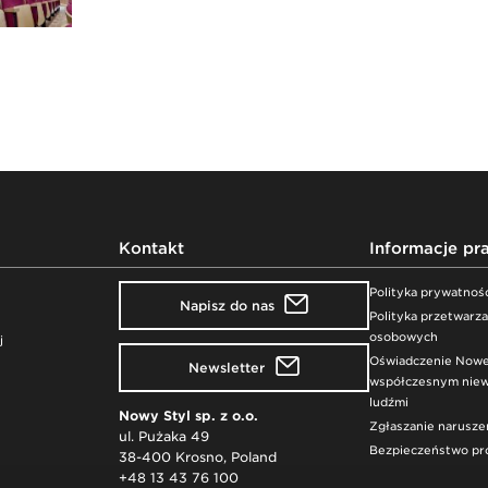
Kontakt
Informacje pr
Polityka prywatnoś
Napisz do nas
Polityka przetwarz
osobowych
j
Oświadczenie Nowe
Newsletter
współczesnym niewo
ludźmi
Nowy Styl sp. z o.o.
Zgłaszanie narusze
ul. Pużaka 49
Bezpieczeństwo p
38-400 Krosno, Poland
+48 13 43 76 100