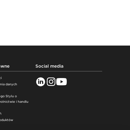
awne
Social media
ci
ania danych
go Stylu o
lnictwie i handlu
ń
roduktów