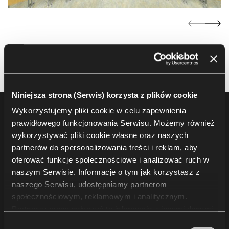
Niniejsza strona (Serwis) korzysta z plików cookie
Wykorzystujemy pliki cookie w celu zapewnienia
Footer
Produkty
prawidłowego funkcjonowania Serwisu. Możemy również
wykorzystywać pliki cookie własne oraz naszych
Fotele i krzesła audytoryjne
partnerów do spersonalizowania treści i reklam, aby
Trybuny i rozwiązania dla widowni
oferować funkcje społecznościowe i analizować ruch w
Krzesła i fotele sportowe
naszym Serwisie. Informacje o tym jak korzystasz z
naszego Serwisu, udostępniamy partnerom
Inne
społecznościowym, reklamowym i analitycznym.
Partnerzy mogą połączyć te informacje z innymi danymi
otrzymanymi od Ciebie lub uzyskanymi podczas
Projekty
Wybór