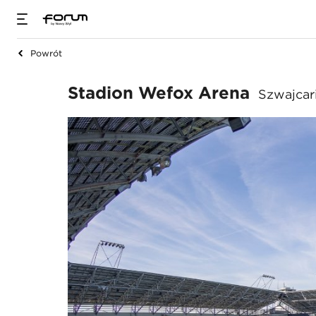
Powrót
Stadion Wefox Ar
Stadion Wefox Arena
Szwajcar