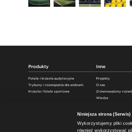
Footer
Produkty
Inne
Fotele i krzesła audytoryjne
Projekty
Trybuny i rozwiązania dla widowni
O nas
Krzesła i fotele sportowe
Zrównoważony rozwó
Wiedza
Niniejsza strona (Serwis)
Wykorzystujemy pliki coo
również wykorzystywać pli