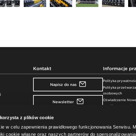
Kontakt
Informacje pr
Polityka prywatnoś
Napisz do nas
Polityka przetwarz
osobowych
j
Oświadczenie Nowe
Newsletter
współczesnym niewo
ludźmi
Nowy Styl sp. z o.o.
 korzysta z plików cookie
Zgłaszanie narusze
ul. Pużaka 49
Bezpieczeństwo p
kie w celu zapewnienia prawidłowego funkcjonowania Serwisu.
38-400 Krosno, Poland
+48 13 43 76 100
ki cookie własne oraz naszych partnerów do spersonalizowania 