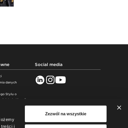
awne
Social media
ci
ania danych
go Stylu o
lnictwie i handlu
ń
Zezwól na wszystkie
roduktów
 Możemy
treści i