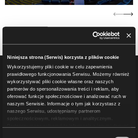
Niniejsza strona (Serwis) korzysta z plików cookie
Wykorzystujemy pliki cookie w celu zapewnienia
Footer
Produkty
prawidłowego funkcjonowania Serwisu. Możemy również
wykorzystywać pliki cookie własne oraz naszych
Fotele i krzesła audytoryjne
partnerów do spersonalizowania treści i reklam, aby
Trybuny i rozwiązania dla widowni
oferować funkcje społecznościowe i analizować ruch w
Krzesła i fotele sportowe
naszym Serwisie. Informacje o tym jak korzystasz z
naszego Serwisu, udostępniamy partnerom
Inne
społecznościowym, reklamowym i analitycznym.
Partnerzy mogą połączyć te informacje z innymi danymi
otrzymanymi od Ciebie lub uzyskanymi podczas
Projekty
Wybór