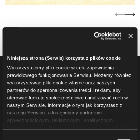
Niniejsza strona (Serwis) korzysta z plików cookie
Wykorzystujemy pliki cookie w celu zapewnienia
Footer
Produkty
prawidłowego funkcjonowania Serwisu. Możemy również
wykorzystywać pliki cookie własne oraz naszych
Fotele i krzesła audytoryjne
partnerów do spersonalizowania treści i reklam, aby
Trybuny i rozwiązania dla widowni
oferować funkcje społecznościowe i analizować ruch w
Krzesła i fotele sportowe
naszym Serwisie. Informacje o tym jak korzystasz z
naszego Serwisu, udostępniamy partnerom
Inne
społecznościowym, reklamowym i analitycznym.
Partnerzy mogą połączyć te informacje z innymi danymi
otrzymanymi od Ciebie lub uzyskanymi podczas
Projekty
Wybór