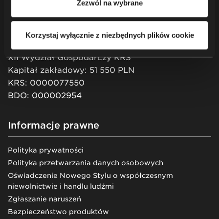
Zezwól na wybrane
+48 13 43 76 100
NIP: PL 684-000-93-02
Korzystaj wyłącznie z niezbędnych plików cookie
Sąd Rejonowy w Rzeszowie
XII Wydział Gospodarczy KRS
Kapitał zakładowy: 51 550 PLN
KRS: 0000077550
BDO: 000002954
Informacje prawne
Polityka prywatności
Polityka przetwarzania danych osobowych
Oświadczenie Nowego Stylu o współczesnym
niewolnictwie i handlu ludźmi
Zgłaszanie naruszeń
Bezpieczeństwo produktów