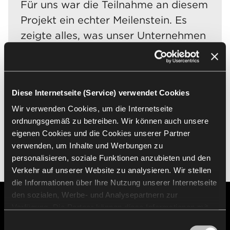
Für uns war die Teilnahme an diesem
Projekt ein echter Meilenstein. Es
zeigte alles, was unser Unternehmen
auszeichnet – von der Laborarbeit
bis zur Entwicklung eines Materials,
das exakt auf die Bedürfnisse des
Diese Internetseite (Service) verwendet Cookies
Kunden abgestimmt ist.
Wir verwenden Cookies, um die Internetseite
Dariusz Cholewa
ordnungsgemäß zu betreiben. Wir können auch unsere
eigenen Cookies und die Cookies unserer Partner
Geschäftsführer von Grupa Azoty Compounding
verwenden, um Inhalte und Werbungen zu
Sp. z o.o.
personalisieren, soziale Funktionen anzubieten und den
Verkehr auf unserer Website zu analysieren. Wir stellen
die Informationen über Ihre Nutzung unserer Internetseite
den sozialen, Werbe- und Analysepartnern zur
Verfügung. Die Partner können diese Informationen mit
anderen von Ihnen und bei der Nutzung ihrer Dienste
Einwilligungsauswahl