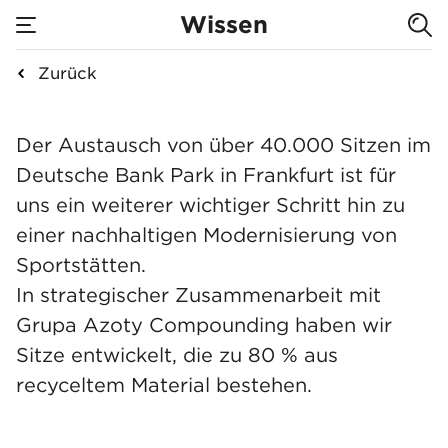
umweltfreundliche
Wissen
Sitze für das
Zurück
none
Stadion von
Über 40.000 umweltfr
Der Austausch von über 40.000 Sitzen im
Eintracht
Deutsche Bank Park in Frankfurt ist für
uns ein weiterer wichtiger Schritt hin zu
Frankfurt geliefert
einer nachhaltigen Modernisierung von
Sportstätten.
In strategischer Zusammenarbeit mit
Grupa Azoty Compounding haben wir
Sitze entwickelt, die zu 80 % aus
recyceltem Material bestehen.