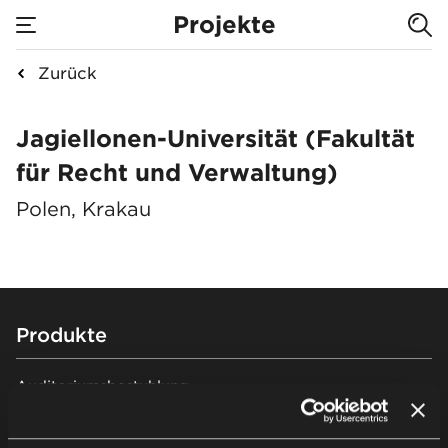
Projekte
Zurück
Jagiellonen-Universi
Jagiellonen-Universität (Fakultät
für Recht und Verwaltung)
Polen, Krakau
Footer
Produkte
Auditoriumsbestuhlung
Tribünenbestuhlung
Stadionbestuhlung