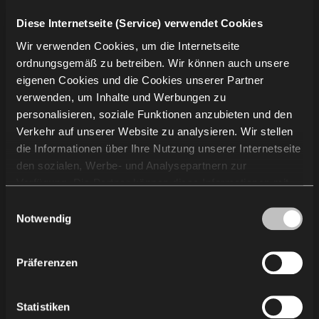
Diese Internetseite (Service) verwendet Cookies
Unternehmensinformation
Wir verwenden Cookies, um die Internetseite
ordnungsgemäß zu betreiben. Wir können auch unsere
Projekte
eigenen Cookies und die Cookies unserer Partner
Über uns
verwenden, um Inhalte und Werbungen zu
Nachhaltigkeit
personalisieren, soziale Funktionen anzubieten und den
Wissen
Verkehr auf unserer Website zu analysieren. Wir stellen
die Informationen über Ihre Nutzung unserer Internetseite
Kontakt
den sozialen, Werbe- und Analysepartnern zur
Verfügung. Die Partner können diese Informationen mit
anderen von Ihnen und bei der Nutzung ihrer Dienste
Einwilligungsauswahl
Kontaktieren Sie uns
erhaltenen Daten kombinieren. Die Verwendung von
Notwendig
Statistik-, Marketing- und Benutzerpräferenzen-Cookies
Newsletter
erfordert Ihre Zustimmung, welche Sie durch das Klicken
Präferenzen
auf „Alle zulassen“ erteilen können. Wenn Sie Ihre
Einwilligungen anpassen möchten, klicken Sie auf
„Auswahl zulassen“. Sie können Ihre
AGB & AEB
Statistiken