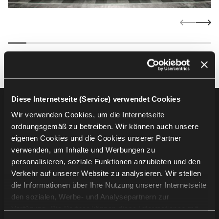
Diese Internetseite (Service) verwendet Cookies
Footer
Produkte
Wir verwenden Cookies, um die Internetseite
ordnungsgemäß zu betreiben. Wir können auch unsere
Auditoriumsbestuhlung
eigenen Cookies und die Cookies unserer Partner
Tribünenbestuhlung
verwenden, um Inhalte und Werbungen zu
Stadionbestuhlung
personalisieren, soziale Funktionen anzubieten und den
Verkehr auf unserer Website zu analysieren. Wir stellen
die Informationen über Ihre Nutzung unserer Internetseite
Unternehmensinformation
den sozialen, Werbe- und Analysepartnern zur
Verfügung. Die Partner können diese Informationen mit
Projekte