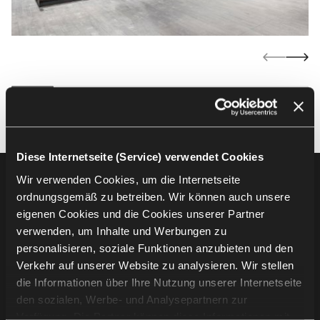
Diese Internetseite (Service) verwendet Cookies
Wir verwenden Cookies, um die Internetseite
Footer
Produkte
ordnungsgemäß zu betreiben. Wir können auch unsere
eigenen Cookies und die Cookies unserer Partner
Auditoriumsbestuhlung
verwenden, um Inhalte und Werbungen zu
Tribünenbestuhlung
personalisieren, soziale Funktionen anzubieten und den
Stadionbestuhlung
Verkehr auf unserer Website zu analysieren. Wir stellen
die Informationen über Ihre Nutzung unserer Internetseite
Unternehmensinformation
den sozialen, Werbe- und Analysepartnern zur
Verfügung. Die Partner können diese Informationen mit