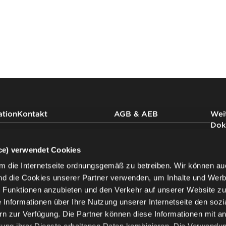
ation
Kontakt
AGB & AEB
Weit
Dok
AGB Nowy Styl GmbH
Kontaktieren Sie
uns
AEB Nowy Styl GmbH
Impr
ice) verwendet Cookies
Nowy Styl Austria GmbH
Impr
m die Internetseite ordnungsgemäß zu betreiben. Wir können au
AGB Nowy Styl Deutschland
Date
Newsletter
nd die Cookies unserer Partner verwenden, um Inhalte und Wer
GmbH
der 
AEB Nowy Styl Deutschland
Date
le Funktionen anzubieten und den Verkehr auf unserer Website z
GmbH
Date
ie Informationen über Ihre Nutzung unserer Internetseite den sozi
AEB Nowy Styl Deutschland
Produ
n zur Verfügung. Die Partner können diese Informationen mit a
GmbH (EN)
Garan