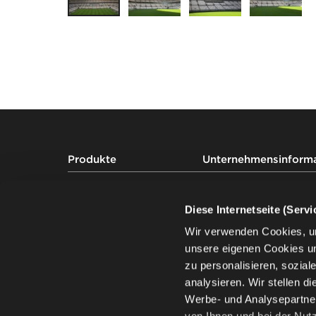
Footer
Produkte
Unternehmensinform
Auditoriumsbestuhlung
Projekte
Tribünenbestuhlung
Über uns
Diese Internetseite (Serv
Stadionbestuhlung
Nachhaltigkeit
Wir verwenden Cookies, u
Wissen
unsere eigenen Cookies u
zu personalisieren, sozia
analysieren. Wir stellen d
Werbe- und Analysepartner