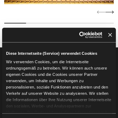
Diese Internetseite (Service) verwendet Cookies
Footer
Produkte
Wir verwenden Cookies, um die Internetseite
ordnungsgemäß zu betreiben. Wir können auch unsere
Auditoriumsbestuhlung
eigenen Cookies und die Cookies unserer Partner
Tribünenbestuhlung
verwenden, um Inhalte und Werbungen zu
Stadionbestuhlung
personalisieren, soziale Funktionen anzubieten und den
Verkehr auf unserer Website zu analysieren. Wir stellen
die Informationen über Ihre Nutzung unserer Internetseite
Unternehmensinformation
den sozialen, Werbe- und Analysepartnern zur
Verfügung. Die Partner können diese Informationen mit
Projekte