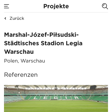
Projekte
Zurück
Marshal-Józef-Piłsu
Marshal-Józef-Piłsudski-
Städtisches Stadion Legia
Warschau
Polen, Warschau
Referenzen