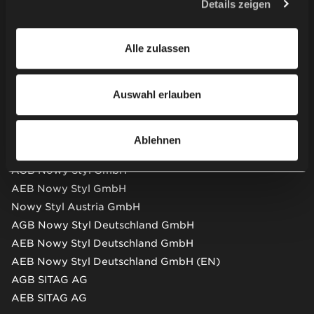
Details zeigen
unsere Partner auch Personaldatenverwalter sein.
Weitere Informationen zur Verwendung von Cookies
Kontaktieren Sie uns
Alle zulassen
durch uns und unsere Partner und die Verarbeitung Ihrer
personenbezogenen Daten, einschließlich Ihrer Rechte,
Newsletter
finden Sie in unserer
Datenschutzerklärung
.
Auswahl erlauben
AGB & AEB
Ablehnen
AGB Nowy Styl GmbH
AEB Nowy Styl GmbH
Nowy Styl Austria GmbH
AGB Nowy Styl Deutschland GmbH
AEB Nowy Styl Deutschland GmbH
AEB Nowy Styl Deutschland GmbH (EN)
AGB SITAG AG
AEB SITAG AG