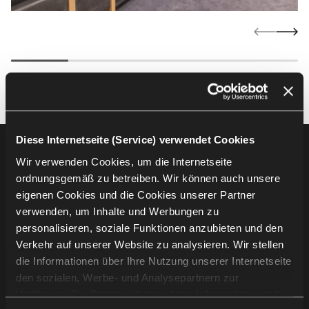
Diese Internetseite (Service) verwendet Cookies
Footer
Produkte
Wir verwenden Cookies, um die Internetseite
ordnungsgemäß zu betreiben. Wir können auch unsere
Auditoriumsbestuhlung
eigenen Cookies und die Cookies unserer Partner
Tribünenbestuhlung
verwenden, um Inhalte und Werbungen zu
Stadionbestuhlung
personalisieren, soziale Funktionen anzubieten und den
Verkehr auf unserer Website zu analysieren. Wir stellen
die Informationen über Ihre Nutzung unserer Internetseite
Unternehmensinformation
den sozialen, Werbe- und Analysepartnern zur
Verfügung. Die Partner können diese Informationen mit
Projekte