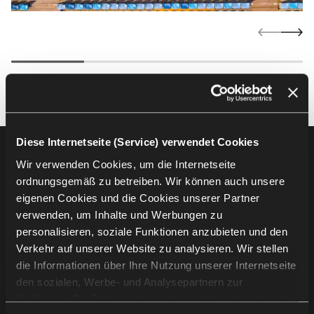
Diese Internetseite (Service) verwendet Cookies
Footer
Produkte
Wir verwenden Cookies, um die Internetseite
ordnungsgemäß zu betreiben. Wir können auch unsere
Auditoriumsbestuhlung
eigenen Cookies und die Cookies unserer Partner
Tribünenbestuhlung
verwenden, um Inhalte und Werbungen zu
Stadionbestuhlung
personalisieren, soziale Funktionen anzubieten und den
Verkehr auf unserer Website zu analysieren. Wir stellen
die Informationen über Ihre Nutzung unserer Internetseite
Unternehmensinformation
den sozialen, Werbe- und Analysepartnern zur
Verfügung. Die Partner können diese Informationen mit
Projekte