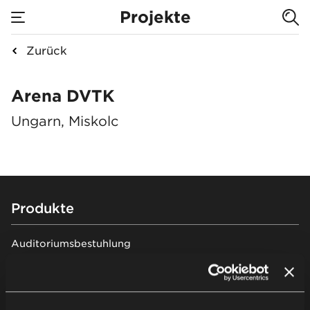
Projekte
Zurück
Arena DVTK
Arena DVTK
Ungarn, Miskolc
Footer
Produkte
Auditoriumsbestuhlung
Tribünenbestuhlung
Stadionbestuhlung