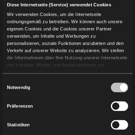
Unternehmensinformation
Diese Internetseite (Service) verwendet Cookies
Wir verwenden Cookies, um die Internetseite
Projekte
ordnungsgemäß zu betreiben. Wir können auch unsere
Über uns
eigenen Cookies und die Cookies unserer Partner
Nachhaltigkeit
verwenden, um Inhalte und Werbungen zu
personalisieren, soziale Funktionen anzubieten und den
Wissen
Verkehr auf unserer Website zu analysieren. Wir stellen
die Informationen über Ihre Nutzung unserer Internetseite
Kontakt
den sozialen, Werbe- und Analysepartnern zur
Verfügung. Die Partner können diese Informationen mit
Kontaktieren Sie uns
anderen von Ihnen und bei der Nutzung ihrer Dienste
Einwilligungsauswahl
erhaltenen Daten kombinieren. Die Verwendung von
Notwendig
Statistik-, Marketing- und Benutzerpräferenzen-Cookies
Newsletter
erfordert Ihre Zustimmung, welche Sie durch das Klicken
Präferenzen
auf „Alle zulassen“ erteilen können. Wenn Sie Ihre
Einwilligungen anpassen möchten, klicken Sie auf
AGB & AEB
„Auswahl zulassen“. Sie können Ihre
Statistiken
Einwilligung/Einwilligungen jederzeit widerrufen, indem