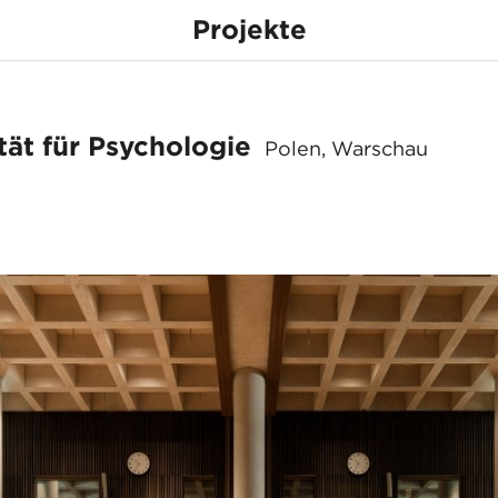
Projekte
au – Fakultät für P
tät für Psychologie
Polen, Warschau