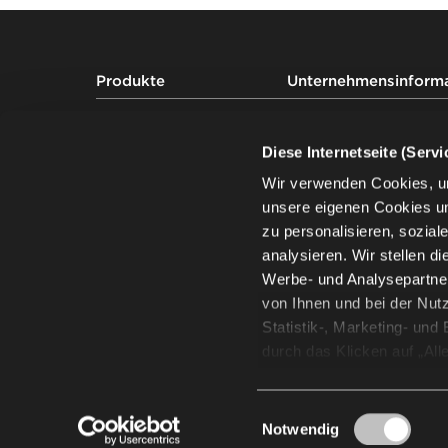
Footer
Produkte
Unternehmensinform
Auditoriumsbestuhlung
Projekte
Tribünenbestuhlung
Über uns
Diese Internetseite (Serv
Stadionbestuhlung
Nachhaltigkeit
Wir verwenden Cookies, u
Wissen
unsere eigenen Cookies u
zu personalisieren, sozia
analysieren. Wir stellen d
Werbe- und Analysepartner
von Ihnen und bei der Nut
Statistik-, Marketing- un
durch das Klicken auf „All
möchten, klicken Sie auf „
widerrufen, indem Sie die
Einwilligungsauswahl
obigen Zwecke ist mit der
Notwendig
Personaldatenverwalter Ihr