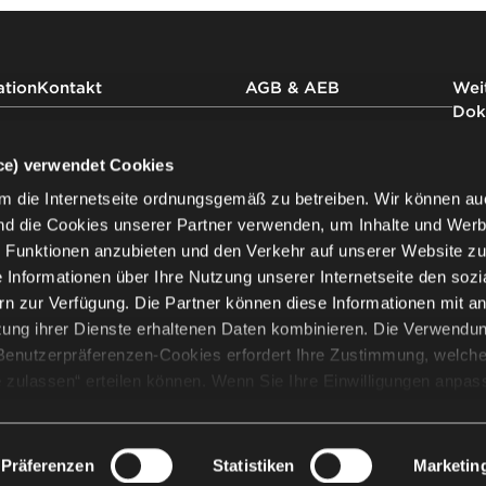
ation
Kontakt
AGB & AEB
Weit
Dok
AGB Nowy Styl GmbH
Kontaktieren Sie
uns
AEB Nowy Styl GmbH
Impr
ice) verwendet Cookies
Nowy Styl Austria GmbH
Impr
m die Internetseite ordnungsgemäß zu betreiben. Wir können au
AGB Nowy Styl Deutschland
Date
Newsletter
nd die Cookies unserer Partner verwenden, um Inhalte und Wer
GmbH
der 
AEB Nowy Styl Deutschland
Date
le Funktionen anzubieten und den Verkehr auf unserer Website z
GmbH
Date
ie Informationen über Ihre Nutzung unserer Internetseite den sozi
AEB Nowy Styl Deutschland
Produ
n zur Verfügung. Die Partner können diese Informationen mit a
GmbH (EN)
Garan
zung ihrer Dienste erhaltenen Daten kombinieren. Die Verwendu
AGB SITAG AG
d Benutzerpräferenzen-Cookies erfordert Ihre Zustimmung, welche
AEB SITAG AG
e zulassen“ erteilen können. Wenn Sie Ihre Einwilligungen anpas
Auswahl zulassen“. Sie können Ihre Einwilligung/Einwilligungen j
 gewählten Einstellungen ändern. Die Verwendung von Cookies fü
© 2026 Nowy Styl
 Verarbeitung Ihrer personenbezogenen Daten verbunden. Der
Präferenzen
Statistiken
Marketin
er personenbezogenen Daten ist Nowy Styl sp. z o.o. In einigen